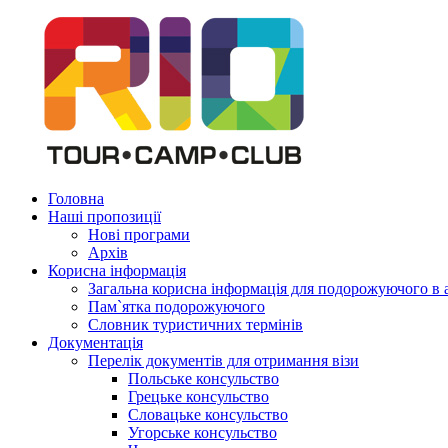
Головна
Наші пропозиції
Нові програми
Архів
Корисна інформація
Загальна корисна інформація для подорожуючого в 
Пам`ятка подорожуючого
Словник туристичних термінів
Документація
Перелік документів для отримання візи
Польське консульство
Грецьке консульство
Словацьке консульство
Угорське консульство