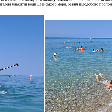
талеві блакитні води Егейського моря, безліч цілодобово пропон