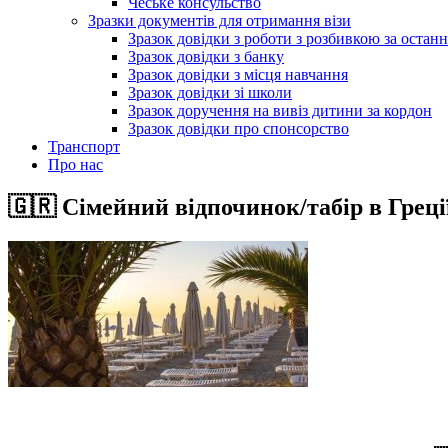
Чеське консульство
Зразки документів для отримання візи
Зразок довідки з роботи з розбивкою за останні
Зразок довідки з банку
Зразок довідки з місця навчання
Зразок довідки зі школи
Зразок доручення на вивіз дитини за кордон
Зразок довідки про спонсорство
Транспорт
Про нас
🇬🇷 Сімейний відпочинок/табір в Греції 