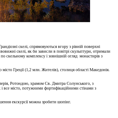
ндіозні скелі, спрямовуються вгору з рівній поверхні
вовижні скелі, як би зависли в повітрі скульптури, отримали
і по скельному комплексу і зовнішній огляд монастирів з
 місто Греції (1,2 млн. Жителів), столиця області Македонія.
лерія, Ротондою, храмом Св. Дмитра Солунського, з
к і все місто, потужними фортифікаційними стінами з
шення екскурсії можна зробити шопінг.