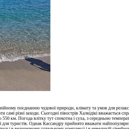
нійному поєднанню чудової природи, клімату та умов для релакса
ти самі різні заходи. Сьогодні півострів Халкідікі вважається с
550 км. Погода влітку тут спекотна і суха, з середньою темпера
иві для туристів. Однак Кассандру прийнято вважати найпопуляр
тися і в величезному готельному комплексі і в невеликій сімейном