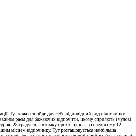
ції. Тут кожен знайде для себе відповідний вид відпочинку.
правжнім раєм для бажаючих відпочити, цьому сприяють і чудові
турою 28 градусів, а взимку прохолодно – в середньому 12
нішим місцем відпочинку. Тут розташовується найбільша
у готелі, але скрізь ви зустрінете теплий прийом, бо як місцеві