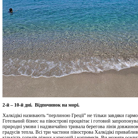
2
-й – 10-й дні.
Відпочинок на морі.
Халкідікі називають “перлиною Греції” не тільки завдяки гармо
Готельний бізнес на півострові процвітає і готовий запропонува
природні умови і надзвичайно тривала берегова лінія довжиною 
градусів тепла. Всі три частини півострова Халкідікі привабл
кількість готелів різних категорій і напрямків. Ви можете осели