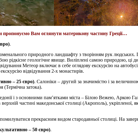
 ми пропонуємо Вам оглянути материкову частину Греції…
вро)
.
менального природного ландшафту з творінням рук людських. Гра
обою рідкісне геологічне явище. Виліплені самою природою, ці ди
ідвідування Метеор включає в себе оглядову екскурсію на автобус
екскурсію відвідування 2-х монастирів.
вно – 25 євро)
. Салоніки – другий за значимістю і за величиною
я (Термічна затока).
кедонії і з основними пам’ятками міста – Білою Вежею, Аркою Га
верхній частині македонської столиці (Акрополь), укріпленої, я
е помилуватися прекрасним видом стародавньої столиці. На завер
ьтативно – 50 євро)
.