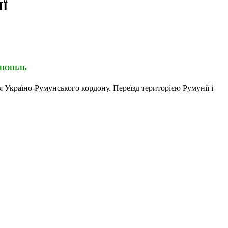
Ї
РНОПІЛЬ
я Україно-Румунського кордону. Переїзд територією Румунії і