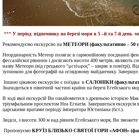
***
У період відпочинку на березі моря в 5 –й та 7-й день
Рекомендуємо екскурсію на
МЕТЕОРИ (факультативно – 50 є
Неординарність Метеор полягає в гармонійному поєднанні фено
фессалійскої рівнини і досягають висоти 400 метрів, являють с
назву Метеори (від грецького “μετέωρος” – ширяє в повітрі). В
зупинкою для фотографій на оглядовому майданчику. Завершує 
Іншою цікавою екскурсію є поїздка в
САЛОНІКИ (факультати
Знаходиться в північній частині країни на березі Егейського мор
В ході якої екскурсій Ви ознайомитеся з древньою історією Ма
тріумфальним проспектом Неа Егнатія. Завершиться екскурсія в 
царськими вратами періоду імператора Юстиніана (6ст.).
Звідси, з висоти 300 м над рівнем Егейського моря, Ви зможет
Пропонуємо
КРУЇЗ БЛИЗЬКО СВЯТОЇ ГОРИ «АФОН» (факул