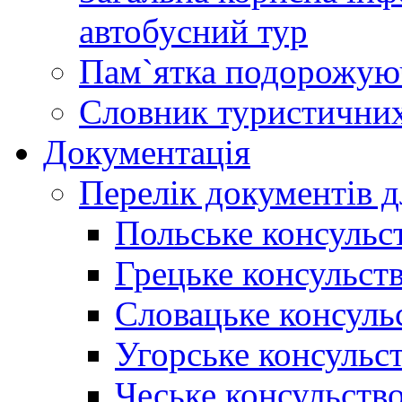
автобусний тур
Пам`ятка подорожую
Словник туристичних
Документація
Перелік документів д
Польське консульс
Грецьке консульст
Словацьке консуль
Угорське консульс
Чеське консульств