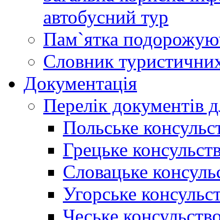
автобусний тур
Пам`ятка подорожую
Словник туристичних
Документація
Перелік документів д
Польське консульс
Грецьке консульст
Словацьке консуль
Угорське консульс
Чеське консульств