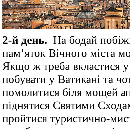
2-й день.
На бодай побіжн
пам’яток Вічного міста м
Якщо ж треба вкластися у 
побувати у Ватикані та чо
помолитися біля мощей ап
піднятися Святими Сходам
пройтися туристично-мис