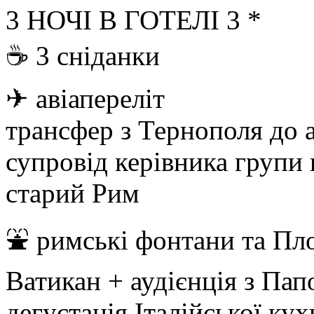
3 НОЧІ В ГОТЕЛІ 3 *
☕ 3 сніданки
✈ авіапереліт
трансфер з Тернополя до а
супровід керівника групи
старий Рим
⛲ римські фонтани та Пл
Ватикан + аудієнція з Па
дегустація Італійської кух