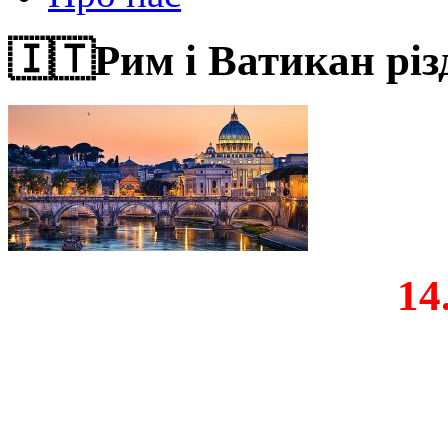
🇮🇹Рим і Ватикан різ
14